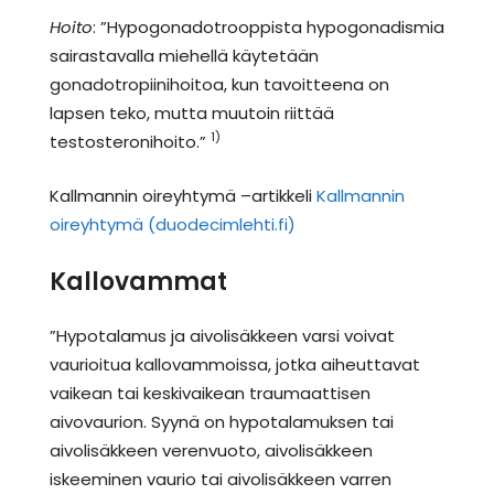
Hoito
: ”Hypogonadotrooppista hypogonadismia
sairastavalla miehellä käytetään
gonadotropiinihoitoa, kun tavoitteena on
lapsen teko, mutta muutoin riittää
1)
testosteronihoito.”
Kallmannin oireyhtymä –artikkeli
Kallmannin
oireyhtymä (duodecimlehti.fi)
Kallovammat
”Hypotalamus ja aivolisäkkeen varsi voivat
vaurioitua kallovammoissa, jotka aiheuttavat
vaikean tai keskivaikean traumaattisen
aivovaurion. Syynä on hypotalamuksen tai
aivolisäkkeen verenvuoto, aivolisäkkeen
iskeeminen vaurio tai aivolisäkkeen varren