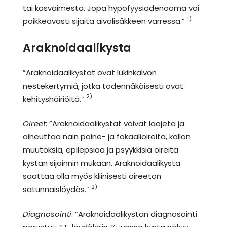
tai kasvaimesta. Jopa hypofyysiadenooma voi
1)
poikkeavasti sijaita aivolisäkkeen varressa.”
Araknoidaalikysta
”Araknoidaalikystat ovat lukinkalvon
nestekertymiä, jotka todennäköisesti ovat
2)
kehityshäiriöitä.”
Oireet
: ”Araknoidaalikystat voivat laajeta ja
aiheuttaa näin paine- ja fokaalioireita, kallon
muutoksia, epilepsiaa ja psyykkisiä oireita
kystan sijainnin mukaan. Araknoidaalikysta
saattaa olla myös kliinisesti oireeton
2)
satunnaislöydös.”
Diagnosointi
: ”Araknoidaalikystan diagnosointi