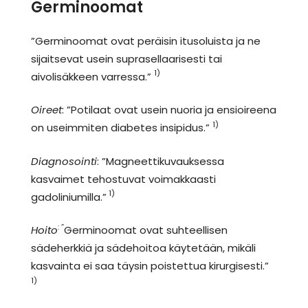
Germinoomat
”Germinoomat ovat peräisin itusoluista ja ne
sijaitsevat usein suprasellaarisesti tai
1)
aivolisäkkeen varressa.”
Oireet
: ”Potilaat ovat usein nuoria ja ensioireena
1)
on useimmiten diabetes insipidus.”
Diagnosointi
: ”Magneettikuvauksessa
kasvaimet tehostuvat voimakkaasti
1)
gadoliniumilla.”
: ”
Hoito
Germinoomat ovat suhteellisen
sädeherkkiä ja sädehoitoa käytetään, mikäli
kasvainta ei saa täysin poistettua kirurgisesti.”
1)