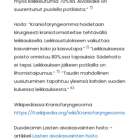
myös kalkkeutumia 70%:lla. Aivolisäke on
7)
suurentunut puolella potilaista.”
Hoito
: ”Kraniofaryngeomma hoidetaan
kirurgisesti kraniotomiateitse tehtävällä
leikkauksella. Leikkaustulokseen vaikuttaa
1)
kasvaimen koko ja kasvutapa.”
”Leikkauksessa
poisto onnistuu 80%:ssa tapauksia. Sädehoito
ei tepsi. Leikkauksen jälkeen potilailla on
7)
lihomistaipumus.”
”Taudin mahdollinen
uusiutuminen tapahtuu yleensä kahden vuoden
6)
kuluessa leikkauksesta.”
Wikipediassa Kraniofaryngeooma
https://fi.wikipedia.org/wiki/Kraniofaryngeooma
Duodecimin Lasten aivokasvainten hoito –
artikkeli
Lasten aivokasvainten hoito