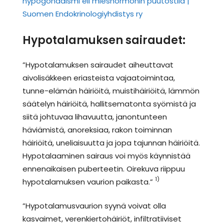
hypogonadismi eli mieshormonin puutostila |
Suomen Endokrinologiyhdistys ry
Hypotalamuksen sairaudet:
”Hypotalamuksen sairaudet aiheuttavat
aivolisäkkeen eriasteista vajaatoimintaa,
tunne-elämän häiriöitä, muistihäiriöitä, lämmön
säätelyn häiriöitä, hallitsematonta syömistä ja
siitä johtuvaa lihavuutta, janontunteen
häviämistä, anoreksiaa, rakon toiminnan
häiriöitä, uneliaisuutta ja jopa tajunnan häiriöitä.
Hypotalaaminen sairaus voi myös käynnistää
ennenaikaisen puberteetin. Oirekuva riippuu
1)
hypotalamuksen vaurion paikasta.”
”Hypotalamusvaurion syynä voivat olla
kasvaimet, verenkiertohäiriöt, infiltratiiviset