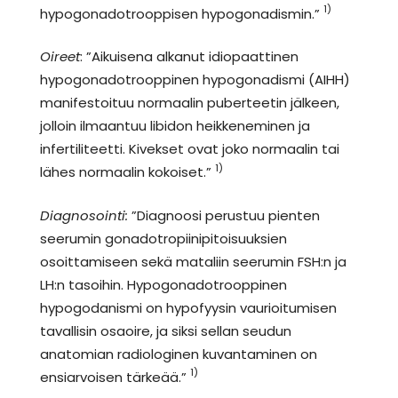
1)
hypogonadotrooppisen hypogonadismin.”
Oireet
: ”Aikuisena alkanut idiopaattinen
hypogonadotrooppinen hypogonadismi (AIHH)
manifestoituu normaalin puberteetin jälkeen,
jolloin ilmaantuu libidon heikkeneminen ja
infertiliteetti. Kivekset ovat joko normaalin tai
1)
lähes normaalin kokoiset.”
Diagnosointi:
”Diagnoosi perustuu pienten
seerumin gonadotropiinipitoisuuksien
osoittamiseen sekä mataliin seerumin FSH:n ja
LH:n tasoihin. Hypogonadotrooppinen
hypogodanismi on hypofyysin vaurioitumisen
tavallisin osaoire, ja siksi sellan seudun
anatomian radiologinen kuvantaminen on
1)
ensiarvoisen tärkeää.”