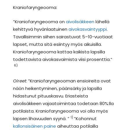
Kraniofaryngeooma:
”Kraniofaryngeooma on
aivolisäkkeen
lähellä
kehittyvä hyvänlaatuinen
aivokasvaintyyppi
.
Tavallisimmin siihen sairastuvat 5–10-vuotiaat
lapset, mutta sitä esiintyy myös aikuisilla.
Kraniofaryngeooma kattaa kaikista lapsilla
todettavista aivokasvaimista viisi prosenttia.”
6)
Oireet
: ”Kraniofaryngeooman ensioireita ovat
näön heikentyminen, päänsärky ja lapsilla
hidastunut pituuskasvu. Eriasteista
aivolisäkkeen vajaatoimintaa todetaan 80%:lla
potilaista. Kraniofaryngeooma voi olla myös
1)
lapsen lihavuuden syynä. ”
”Kohonnut
kallonsisäinen paine
aiheuttaa potilailla