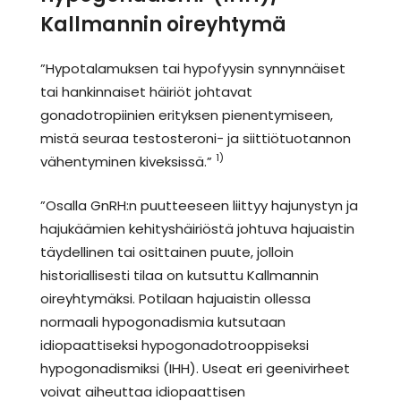
Kallmannin oireyhtymä
”Hypotalamuksen tai hypofyysin synnynnäiset
tai hankinnaiset häiriöt johtavat
gonadotropiinien erityksen pienentymiseen,
mistä seuraa testosteroni- ja siittiötuotannon
1)
vähentyminen kiveksissä.”
”Osalla GnRH:n puutteeseen liittyy hajunystyn ja
hajukäämien kehityshäiriöstä johtuva hajuaistin
täydellinen tai osittainen puute, jolloin
historiallisesti tilaa on kutsuttu Kallmannin
oireyhtymäksi. Potilaan hajuaistin ollessa
normaali hypogonadismia kutsutaan
idiopaattiseksi hypogonadotrooppiseksi
hypogonadismiksi (IHH). Useat eri geenivirheet
voivat aiheuttaa idiopaattisen