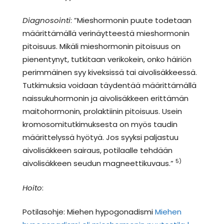
Diagnosointi
: ”Mieshormonin puute todetaan
määrittämällä verinäytteestä mieshormonin
pitoisuus. Mikäli mieshormonin pitoisuus on
pienentynyt, tutkitaan verikokein, onko häiriön
perimmäinen syy kiveksissä tai aivolisäkkeessä.
Tutkimuksia voidaan täydentää määrittämällä
naissukuhormonin ja aivolisäkkeen erittämän
maitohormonin, prolaktiinin pitoisuus. Usein
kromosomitutkimuksesta on myös taudin
määrittelyssä hyötyä. Jos syyksi paljastuu
aivolisäkkeen sairaus, potilaalle tehdään
5)
aivolisäkkeen seudun magneettikuvaus.”
Hoito
:
Potilasohje: Miehen hypogonadismi
Miehen