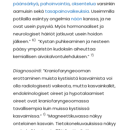
päänsärkyä
,
pahoinvointia
,
oksentelua
varsinkin
aamuisin sekä
tasapainovaikeuksia
. Useimmilla
potilailla esiintyy ongelmia
näön
kanssa, ja ne
ovat usein pysyviä. Myös hormonaaliset ja
neurologiset häiriöt jatkuvat usein hoidon
6)
jälkeen.”
”Kystan puhkeaminen ja nesteen
pääsy ympäristön kudoksiin aiheuttaa
7)
kemiallisen aivokalvontulehduksen.”
Diagnosointi
: ”Kraniofaryngeooman
erottaminen muista kystisistä kasvaimista voi
olla radiologisesti vaikeata, mutta kasvainkalkit,
endokrinologiset oireet ja hypotalaamiset
oireet ovat kraniofaryngeoomassa
tavallisempia kuin muissa kystisissä
1)
kasvaimissa.”
”Magneettikuvassa näkyy
onteloinen kasvain. Tietokonekuvauksissa näkyy