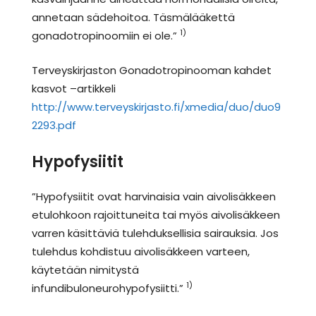
annetaan sädehoitoa. Täsmälääkettä
1)
gonadotropinoomiin ei ole.”
Terveyskirjaston Gonadotropinooman kahdet
kasvot –artikkeli
http://www.terveyskirjasto.fi/xmedia/duo/duo9
2293.pdf
Hypofysiitit
”Hypofysiitit ovat harvinaisia vain aivolisäkkeen
etulohkoon rajoittuneita tai myös aivolisäkkeen
varren käsittäviä tulehduksellisia sairauksia. Jos
tulehdus kohdistuu aivolisäkkeen varteen,
käytetään nimitystä
1)
infundibuloneurohypofysiitti.”