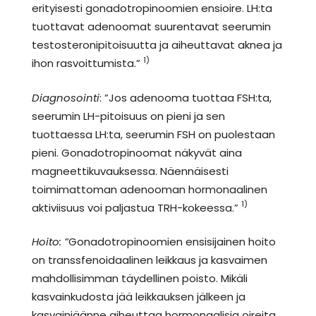
erityisesti gonadotropinoomien ensioire. LH:ta
tuottavat adenoomat suurentavat seerumin
testosteronipitoisuutta ja aiheuttavat aknea ja
1)
ihon rasvoittumista.”
Diagnosointi
: ”Jos adenooma tuottaa FSH:ta,
seerumin LH-pitoisuus on pieni ja sen
tuottaessa LH:ta, seerumin FSH on puolestaan
pieni. Gonadotropinoomat näkyvät aina
magneettikuvauksessa. Näennäisesti
toimimattoman adenooman hormonaalinen
1)
aktiviisuus voi paljastua TRH-kokeessa.”
Hoito: ”
Gonadotropinoomien ensisijainen hoito
on transsfenoidaalinen leikkaus ja kasvaimen
mahdollisimman täydellinen poisto. Mikäli
kasvainkudosta jää leikkauksen jälkeen ja
kasvainjäänne aiheuttaa hormonaalisia oireita,