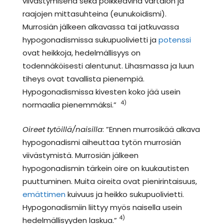
viivästymisenä sekä poikkeavina vartalon ja
raajojen mittasuhteina (eunukoidismi).
Murrosiän jälkeen alkavassa tai jatkuvassa
hypogonadismissa sukupuolivietti ja
potenssi
ovat heikkoja, hedelmällisyys on
todennäköisesti alentunut. Lihasmassa ja luun
tiheys ovat tavallista pienempiä.
Hypogonadismissa kivesten koko jää usein
4)
normaalia pienemmäksi.”
Oireet tytöillä/naisilla
: ”Ennen murrosikää alkava
hypogonadismi aiheuttaa tytön murrosiän
viivästymistä. Murrosiän jälkeen
hypogonadismin tärkein oire on kuukautisten
puuttuminen. Muita oireita ovat pienirintaisuus,
emättimen
kuivuus ja heikko sukupuolivietti.
Hypogonadismiin liittyy myös naisella usein
4)
hedelmällisyyden laskua.”