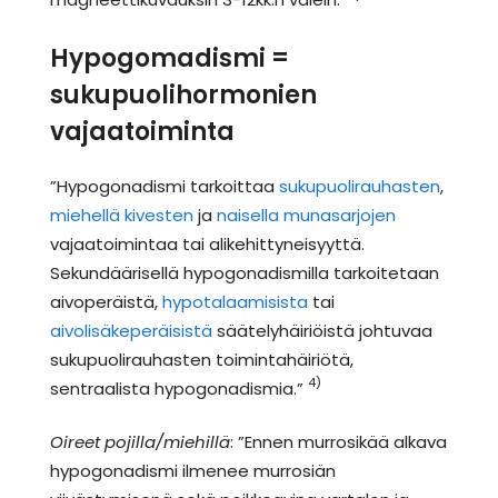
Hypogomadismi =
sukupuolihormonien
vajaatoiminta
”Hypogonadismi tarkoittaa
sukupuolirauhasten
,
miehellä
kivesten
ja
naisella
munasarjojen
vajaatoimintaa tai alikehittyneisyyttä.
Sekundäärisellä hypogonadismilla tarkoitetaan
aivoperäistä,
hypotalaamisista
tai
aivolisäkeperäisistä
säätelyhäiriöistä johtuvaa
sukupuolirauhasten toimintahäiriötä,
4)
sentraalista hypogonadismia.”
Oireet pojilla/miehillä
: ”Ennen murrosikää alkava
hypogonadismi ilmenee murrosiän