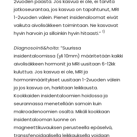
2vuoden päästä. Jos kasvua ei ole, ei tarvita
jatkoseurantaa, jos kasvua on tapahtunut, MRI
1-2vuoden välein. Pienet insidenaloomat eivät
vaikuta aivolisäkkeen toimintaan. Ne kasvavat
1)
hyvin harvoin ja silloinkin hyvin hitaasti.”
Diagnosointi&hoito:
”Suurissa
insidentaloomissa (yli 10mm) määritetään kaikki
aivolisäkkeen hormonit ja MRI uusitaan 6-12kk
kuluttua. Jos kasvua ei ole, MRI ja
hormonimääritykset uusitaan 1-2vuoden välein
ja jos kasvua on, harkitaan leikkausta.
Kookkaiden insidentaloomien hoidossa ja
seurannassa menetellään samoin kuin
makroadenoomien osalta. Mikäli kookkaan
insidentalooman luonne on
magneettikuvauksen perusteella epäselvä,
transsfenoidaalisella leikkauksella voidaan