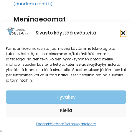
(duodecimlehti.fi)
Meningeoomat
Sivusto käyttää evästeitä
”Meningeoomista 6-10% sijaitsee sellan
läheisyydessä ja ne ovat aikuisilla toiseksi yleisin
syy suprasellaarisiin kasvaimiin. Hyvin harvoin ne
Parhaan kokemuksen tarjoamiseksi käytämme teknologioita,
kuten evästeitä, tallentaaksemme ja/tai käyttääksemme
1)
sijaitsevat sellansisäisesti.”
laitetietoja. Näiden tekniikoiden hyväksyminen antaa meille
mahdollisuuden käsitellä tietoja, kuten selauskäyttäytymistä tai
yksilöllisiä tunnuksia tällä sivustolla. Suostumuksen jättäminen tai
Oireet
: ”Ensioireet ovat näön muutokset ja
peruuttaminen voi vaikuttaa haitallisesti tiettyihin ominaisuuksiin
päänsärky, mutta ne voivat myös aiheuttaa
ja toimintoihin.
1)
aivolisäkkeen vajaatoimintaa.”
Hyväksy
Diagnosointi
: ”Ne tehostuvat voimakkaasti
1)
gadoliniumilla.”
Kiellä
Hoito: ”Meningeoomat hoidetaan kirurgisesti,
Evästekäytäntö
Tietosuojaseloste
mikäli ne kokonsa ja sijaintinsa vuoksi