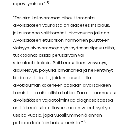
1)
repeytyminen.”
”Ensioire kallovamman aiheuttamasta
aivolisäkkeen vauriosta on diabetes insipidus,
joka ilmenee välittömästi aivovaurion jälkeen.
Aivolisäkkeen etulohkon hormonien puutteen
yleisyys aivovammojen yhteydessä riippuu siitä,
tutkitaanko asiaa perusarvoin vai
stimulaatiokokein. Poikkeuksellinen väsymys,
alavireisyys, polyuria, amanorrea ja heikentynyt
libido ovat oireita, joiden perusteella
aivotrauman kokeneen potilaan aivolisäkkeen
toiminta on aiheellista tutkia. Tarkka anamneesi
aivolisäkkeen vajaatoimintaa diagnosoitaessa
on tärkeää, sillä kallovamma on voinut syntyä
useita vuosia, jopa vuosikymmeniä ennen
1)
potilaan lääkäriin hakeutumista.”