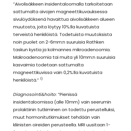
”Aivolisäkkeen insidentaloomalla tarkoitetaan
sattumalta aivojen magneettikuvauksessa
sivulöydöksenä havaittua aivolisäkkeen alueen
muutosta, joita löytyy 10%:lla kuvatuista
terveistä henkilöistä. Todetuista muutoksista
noin puolet on 2-6mm:n suuruisia Rathken
taskun kystia ja kolmannes mikroadenoomia.
Makroadenoomia tai muita yli 10mm:n suuruisia
kasvaimia todetaan sattumalta
magneettikuvissa vain 0,2%:lla kuvatuista
1)
henkilöistä.”
Diagnosointi&hoito
: ”Pienissä
insidentaloomissa (alle 10mm) vain seerumin
prolaktiinin tutkiminen on todettu perustelluksi,
muut hormonitutkimukset tehdään vain
kliinisten oireiden perusteella. MRI uusitaan 1-