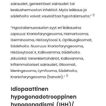
sairaudet, geneettiset sairaudet tai
keskushermoston infektiot. Myös leikkaus ja
1)
sädehoito voivat vaurioittaa hypotalamusta.”
”Hypotalamusvaurion syyt eri ikäkausina:
Lapsuus
: Kraniofaryngeooma, Hamartooma,
Germinooma, Histosytoosi X, Optikusglioomat,
Sädehoito.
Nuoruus
: Kraniofaryngeooma,
Histiosytoosi X, Kallovamma, Sädehoito.
Aikuisikä
: Verenkiertohäiriöt, Kallovamma,
Inflammatoriset sairaudet, Glioomat,
Meningeooma, Lymfooma, Sädehoito,
1)
Kraniofaryngeooma (harvoin).”
Idiopaattinen
hypogonadotrooppinen
hypogonadismi (IHH)/