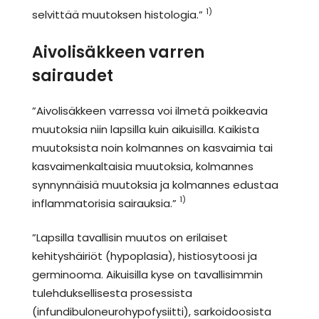
1)
selvittää muutoksen histologia.”
Aivolisäkkeen varren
sairaudet
”Aivolisäkkeen varressa voi ilmetä poikkeavia
muutoksia niin lapsilla kuin aikuisilla. Kaikista
muutoksista noin kolmannes on kasvaimia tai
kasvaimenkaltaisia muutoksia, kolmannes
synnynnäisiä muutoksia ja kolmannes edustaa
1)
inflammatorisia sairauksia.”
”Lapsilla tavallisin muutos on erilaiset
kehityshäiriöt (hypoplasia), histiosytoosi ja
germinooma. Aikuisilla kyse on tavallisimmin
tulehduksellisesta prosessista
(infundibuloneurohypofysiitti), sarkoidoosista