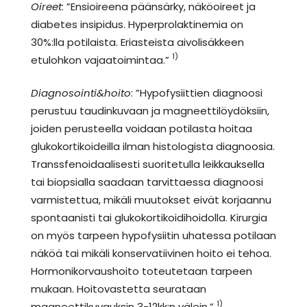
Oireet
: ”Ensioireena päänsärky, näköoireet ja
diabetes insipidus. Hyperprolaktinemia on
30%:lla potilaista. Eriasteista aivolisäkkeen
1)
etulohkon vajaatoimintaa.”
Diagnosointi&hoito
: ”Hypofysiittien diagnoosi
perustuu taudinkuvaan ja magneettilöydöksiin,
joiden perusteella voidaan potilasta hoitaa
glukokortikoideilla ilman histologista diagnoosia.
Transsfenoidaalisesti suoritetulla leikkauksella
tai biopsialla saadaan tarvittaessa diagnoosi
varmistettua, mikäli muutokset eivät korjaannu
spontaanisti tai glukokortikoidihoidolla. Kirurgia
on myös tarpeen hypofysiitin uhatessa potilaan
näköä tai mikäli konservatiivinen hoito ei tehoa.
Hormonikorvaushoito toteutetaan tarpeen
mukaan. Hoitovastetta seurataan
1)
magneettikuvauksin 3-12kk:n välein.”