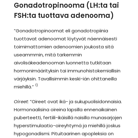
Gonadotropinooma (LH:ta tai
FSH:ta tuottava adenooma)
”Gonadotropinoomat eli gonadotropiinia
tuottavat adenoomat löytyvät näennäisesti
toimimattomien adenoomien joukosta sitä
useammmin, mitä tarkemmin
aivolisäkeadenooman luonnetta tutkitaan
hormonimäärityksin tai immunohistokemiallisin
värjäyksin. Tavallisimmin keski-iän ohittaneilla
1)
miehillä.”
Oireet
: ”Oireet ovat ikä- ja sukupuolisidonnaisia.
Hormonaalisina oireina lapsilla ennenaikainen
puberteetti, fertiili-ikäisillä naisilla munasarjojen
hyperstimulaatio-oireyhtymä ja miehillä joskus
hypogonadismi. Pituitaarinen apopleksia on