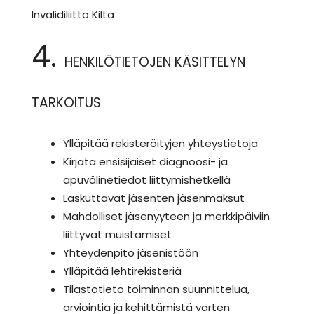
Invalidiliitto Kilta
4.
HENKILÖTIETOJEN KÄSITTELYN
TARKOITUS
Ylläpitää rekisteröityjen yhteystietoja
Kirjata ensisijaiset diagnoosi- ja
apuvälinetiedot liittymishetkellä
Laskuttavat jäsenten jäsenmaksut
Mahdolliset jäsenyyteen ja merkkipäiviin
liittyvät muistamiset
Yhteydenpito jäsenistöön
Ylläpitää lehtirekisteriä
Tilastotieto toiminnan suunnittelua,
arviointia ja kehittämistä varten