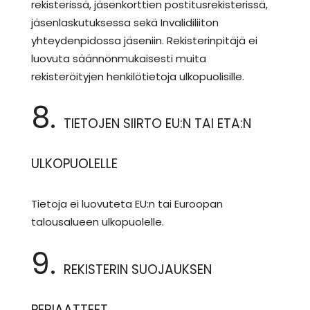
rekisterissä, jäsenkorttien postitusrekisterissä,
jäsenlaskutuksessa sekä Invalidiliiton
yhteydenpidossa jäseniin. Rekisterinpitäjä ei
luovuta säännönmukaisesti muita
rekisteröityjen henkilötietoja ulkopuolisille.
8.
TIETOJEN SIIRTO EU:N TAI ETA:N
ULKOPUOLELLE
Tietoja ei luovuteta EU:n tai Euroopan
talousalueen ulkopuolelle.
9.
REKISTERIN SUOJAUKSEN
PERIAATTEET