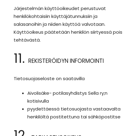
Järjestelmän käyttöoikeudet perustuvat
henkilökohtaisiin käyttäjätunnuksiin ja
salasanoihin ja niiden käyttöä valvotaan.
Käyttöoikeus päätetään henkilön siirtyessä pois
tehtävästä.
11.
REKISTERÖIDYN INFORMOINTI
Tietosuojaseloste on saatavilla
Aivolisäke- potilasyhdistys Sella ry;n
kotisivulla
pyydettäessä tietosuojasta vastaavalta
henkilöltä postitettuna tai sähköpostitse
12.