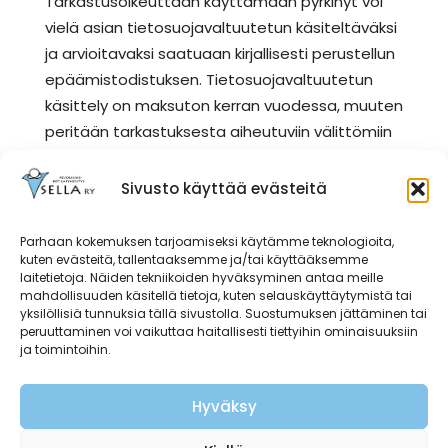
Tarkastusoikeuttaan käyttämään pyrkinyt voi
vielä asian tietosuojavaltuutetun käsiteltäväksi
ja arvioitavaksi saatuaan kirjallisesti perustellun
epäämistodistuksen. Tietosuojavaltuutetun
käsittely on maksuton kerran vuodessa, muuten
peritään tarkastuksesta aiheutuviin välittömiin
kustannuksiin perustuva kohtuullinen maksu.
Sivusto käyttää evästeitä
13.
OIKEUS VAATIA TIEDON
Parhaan kokemuksen tarjoamiseksi käytämme teknologioita,
kuten evästeitä, tallentaaksemme ja/tai käyttääksemme
laitetietoja. Näiden tekniikoiden hyväksyminen antaa meille
KORJAAMISTA
mahdollisuuden käsitellä tietoja, kuten selauskäyttäytymistä tai
yksilöllisiä tunnuksia tällä sivustolla. Suostumuksen jättäminen tai
peruuttaminen voi vaikuttaa haitallisesti tiettyihin ominaisuuksiin
Rekisteröidyllä on oikeus vaatia rekisterissä
ja toimintoihin.
olevan käsittelyn kannalta virheellisen,
tarpeettoman, puutteellisen tai vanhentuneen
Hyväksy
tiedon oikaisemista, poistamista tai
täydentämistä ilman aiheetonta viivettä.