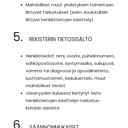
Mahdolliset muut yhdistyksen toimintaan
liittyvät tarkoitukset (esim. koulutuksiin
liittyvä henkilötietojen käsittely)
5.
REKISTERIN TIETOSISÄLTÖ
Henkilötiedot: nimi, osoite, puhelinnumero,
sähköpostiosoite, syntymäaika, sukupuoli,
vamma tai diagnoosi ja apuvälinetieto,
luottamustoimet, laskuluettelo, muut
mahdolliset tiedot
Jäsenyyden kuluessa kertynyt tieto
henkilötietojen käsittelyn tarkoitus-
kohdan asioista
6.
SÄÄNNÖNMUKAISET