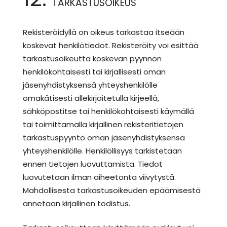
TARKASTUSOIKEUS
Rekisteröidyllä on oikeus tarkastaa itseään
koskevat henkilötiedot. Rekisteröity voi esittää
tarkastusoikeutta koskevan pyynnön
henkilökohtaisesti tai kirjallisesti oman
jäsenyhdistyksensä yhteyshenkilölle
omakätisesti allekirjoitetulla kirjeellä,
sähköpostitse tai henkilökohtaisesti käymällä
tai toimittamalla kirjallinen rekisteritietojen
tarkastuspyyntö oman jäsenyhdistyksensä
yhteyshenkilölle. Henkilöllisyys tarkistetaan
ennen tietojen luovuttamista. Tiedot
luovutetaan ilman aiheetonta viivytystä.
Mahdollisesta tarkastusoikeuden epäämisestä
annetaan kirjallinen todistus.