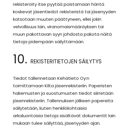
rekisteröity itse pyytää poistamaan häntä
koskevat jäsentiedot rekisteristä tai jäsenyyden
katsotaan muuten päättyneen, ellei jokin
velvollisuus lain, viranomaismääräyksen tai
muun pakottavan syyn johdosta pakota näitä
tietoja pidempään säilyttämään.
10.
REKISTERITIETOJEN SÄILYTYS
Tiedot tallennetaan Kehätieto Oy:n
toimittamaan Kilta jäsenrekisteriin. Paperisten
hakemusten ja suostumusten tiedot siirretään
jäsenrekisteriin. Tallennuksen jälkeen papereita
säilytetään, kuten henkilökohtaisia
arkaluontoisia tietoja sisältävät dokumentit lain
mukaan tulee säilyttää, jäsenyyden ajan.