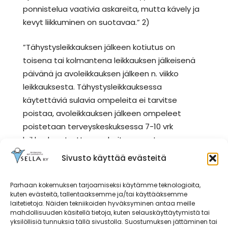
ponnistelua vaativia askareita, mutta kävely ja
kevyt liikkuminen on suotavaa.” 2)
”Tähystysleikkauksen jälkeen kotiutus on
toisena tai kolmantena leikkauksen jälkeisenä
päivänä ja avoleikkauksen jälkeen n. viikko
leikkauksesta. Tähystysleikkauksessa
käytettäviä sulavia ompeleita ei tarvitse
poistaa, avoleikkauksen jälkeen ompeleet
poistetaan terveyskeskuksessa 7-10 vrk
leikkauksesta. Haavan hoito neuvotaan
osastolla ennen kotiin lähtemistä. Sairausloma
Sivusto käyttää evästeitä
tähystysleikkauksen jälkeen on 2-4 viikkoa ja
avoleikkauksen jälkeen n. 4 viikkoa.” 2)
Parhaan kokemuksen tarjoamiseksi käytämme teknologioita,
kuten evästeitä, tallentaaksemme ja/tai käyttääksemme
Seuranta
laitetietoja. Näiden tekniikoiden hyväksyminen antaa meille
mahdollisuuden käsitellä tietoja, kuten selauskäyttäytymistä tai
yksilöllisiä tunnuksia tällä sivustolla. Suostumuksen jättäminen tai