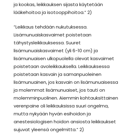
ja kookas, leikkauksen sijasta käytetään
lääkehoitoa ja isotooppihoitoa.” 2)
”Leikkaus tehdään nukutuksessa.
Lisämunuaiskasvaimet poistetaan
tähystysleikkauksessa. Suuret
lisämunuaiskasvaimet (yli 6-10 cm) ja
lisämunuaisen ulkopuolella olevat kasvaimet
poistetaan avoleikkauksella. Leikkauksessa
poistetaan kasvain ja samanpuoleinen
lisämunuainen, jos kasvain on lisämunuaisessa
ja molemmat lisämunuaiset, jos tauti on
molemminpuolinen. Aiemmin kohtauksittainen
verenpaine oli leikkauksissa suuri ongelma,
mutta nykyään hyvän esihoidon ja
anestesiologisen hoidon ansiosta leikkaukset
sujuvat yleensä ongelmitta.” 2)