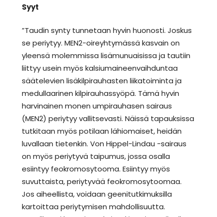
Syyt
”Taudin synty tunnetaan hyvin huonosti. Joskus
se periytyy. MEN2-oireyhtymässä kasvain on
yleensä molemmissa lisämunuaisissa ja tautiin
liittyy usein myös kalsiumaineenvaihduntaa
säätelevien lisäkilpirauhasten liikatoiminta ja
medullaarinen kilpirauhassyöpä. Tämä hyvin
harvinainen monen umpirauhasen sairaus
(MEN2) periytyy vallitsevasti. Näissä tapauksissa
tutkitaan myös potilaan lähiomaiset, heidän
luvallaan tietenkin. Von Hippel-Lindau -sairaus
on myös periytyvä taipumus, jossa osalla
esiintyy feokromosytooma. Esiintyy myös
suvuttaista, periytyvää feokromosytoomaa.
Jos aiheellista, voidaan geenitutkimuksilla
kartoittaa periytymisen mahdollisuutta.