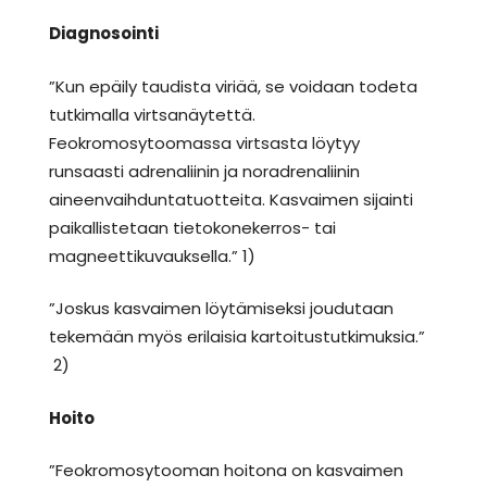
Diagnosointi
”Kun epäily taudista viriää, se voidaan todeta
tutkimalla virtsanäytettä.
Feokromosytoomassa virtsasta löytyy
runsaasti adrenaliinin ja noradrenaliinin
aineenvaihduntatuotteita. Kasvaimen sijainti
paikallistetaan tietokonekerros- tai
magneettikuvauksella.” 1)
”Joskus kasvaimen löytämiseksi joudutaan
tekemään myös erilaisia kartoitustutkimuksia.”
2)
Hoito
”Feokromosytooman hoitona on kasvaimen