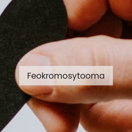
Feokromosytooma