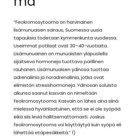
ma
”Feokromosytooma on harvinainen
lisämunuaisen sairaus, Suomessa uusia
tapauksia todetaan kymmenkunta vuodessa.
Useimmat potilaat ovat 30–40-vuotiaita.
Lisämunuainen on munuaisten yläpuolella
sijaitseva hormoneja tuottava parillinen
rauhanen. Lisämunuaisen ydinosa tuottaa
adrenaliinia ja noradrenaliinia, jotka ovat
elimistön stressihormoneja. Ydinosan soluista
alkunsa saanut kasvain on nimeltään
feokromosytooma. Kasvain on lähes aina siinä
mielessä hyvänlaatuinen, että se ei ole syöpää
eikä siis leviä hallitsemattomasti. Joskus
feokromosytooma voi käyttäytyä kuin syöpä eli
lähettää etäpesäkkeitä.” 1)