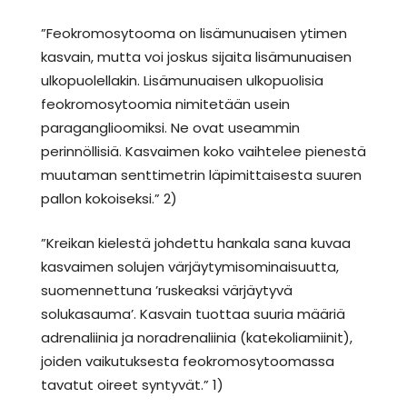
”Feokromosytooma on lisämunuaisen ytimen
kasvain, mutta voi joskus sijaita lisämunuaisen
ulkopuolellakin. Lisämunuaisen ulkopuolisia
feokromosytoomia nimitetään usein
paraganglioomiksi. Ne ovat useammin
perinnöllisiä. Kasvaimen koko vaihtelee pienestä
muutaman senttimetrin läpimittaisesta suuren
pallon kokoiseksi.” 2)
”Kreikan kielestä johdettu hankala sana kuvaa
kasvaimen solujen värjäytymisominaisuutta,
suomennettuna ’ruskeaksi värjäytyvä
solukasauma’. Kasvain tuottaa suuria määriä
adrenaliinia ja noradrenaliinia (katekoliamiinit),
joiden vaikutuksesta feokromosytoomassa
tavatut oireet syntyvät.” 1)