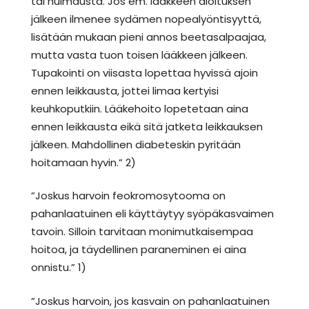
tai huimausta. Jos em. lääkkeen aloituksen
jälkeen ilmenee sydämen nopealyöntisyyttä,
lisätään mukaan pieni annos beetasalpaajaa,
mutta vasta tuon toisen lääkkeen jälkeen.
Tupakointi on viisasta lopettaa hyvissä ajoin
ennen leikkausta, jottei limaa kertyisi
keuhkoputkiin. Lääkehoito lopetetaan aina
ennen leikkausta eikä sitä jatketa leikkauksen
jälkeen. Mahdollinen diabeteskin pyritään
hoitamaan hyvin.” 2)
”Joskus harvoin feokromosytooma on
pahanlaatuinen eli käyttäytyy syöpäkasvaimen
tavoin. Silloin tarvitaan monimutkaisempaa
hoitoa, ja täydellinen paraneminen ei aina
onnistu.” 1)
”Joskus harvoin, jos kasvain on pahanlaatuinen