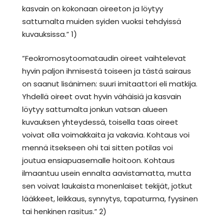
kasvain on kokonaan oireeton ja löytyy
sattumalta muiden syiden vuoksi tehdyissä
kuvauksissa.” 1)
”Feokromosytoomataudin oireet vaihtelevat
hyvin paljon ihmisestä toiseen ja tästä sairaus
on saanut lisänimen: suuri imitaattori eli matkija.
Yhdellä oireet ovat hyvin vähäisiä ja kasvain
löytyy sattumalta jonkun vatsan alueen
kuvauksen yhteydessä, toisella taas oireet
voivat olla voimakkaita ja vakavia. Kohtaus voi
mennä itsekseen ohi tai sitten potilas voi
joutua ensiapuasemalle hoitoon. Kohtaus
ilmaantuu usein ennalta aavistamatta, mutta
sen voivat laukaista monenlaiset tekijät, jotkut
lääkkeet, leikkaus, synnytys, tapaturma, fyysinen
tai henkinen rasitus.” 2)