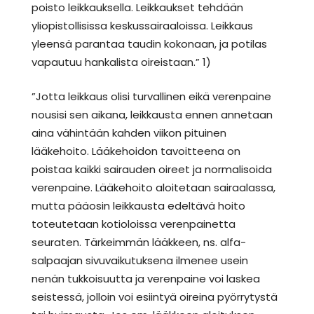
poisto leikkauksella. Leikkaukset tehdään
yliopistollisissa keskussairaaloissa. Leikkaus
yleensä parantaa taudin kokonaan, ja potilas
vapautuu hankalista oireistaan.” 1)
”Jotta leikkaus olisi turvallinen eikä verenpaine
nousisi sen aikana, leikkausta ennen annetaan
aina vähintään kahden viikon pituinen
lääkehoito. Lääkehoidon tavoitteena on
poistaa kaikki sairauden oireet ja normalisoida
verenpaine. Lääkehoito aloitetaan sairaalassa,
mutta pääosin leikkausta edeltävä hoito
toteutetaan kotioloissa verenpainetta
seuraten. Tärkeimmän lääkkeen, ns. alfa-
salpaajan sivuvaikutuksena ilmenee usein
nenän tukkoisuutta ja verenpaine voi laskea
seistessä, jolloin voi esiintyä oireina pyörrytystä