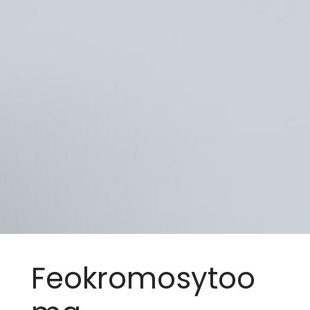
Feokromosytoo