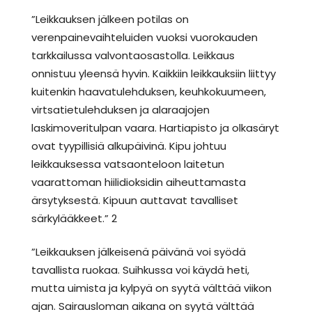
”Leikkauksen jälkeen potilas on
verenpainevaihteluiden vuoksi vuorokauden
tarkkailussa valvontaosastolla. Leikkaus
onnistuu yleensä hyvin. Kaikkiin leikkauksiin liittyy
kuitenkin haavatulehduksen, keuhkokuumeen,
virtsatietulehduksen ja alaraajojen
laskimoveritulpan vaara. Hartiapisto ja olkasäryt
ovat tyypillisiä alkupäivinä. Kipu johtuu
leikkauksessa vatsaonteloon laitetun
vaarattoman hiilidioksidin aiheuttamasta
ärsytyksestä. Kipuun auttavat tavalliset
särkylääkkeet.” 2
”Leikkauksen jälkeisenä päivänä voi syödä
tavallista ruokaa. Suihkussa voi käydä heti,
mutta uimista ja kylpyä on syytä välttää viikon
ajan. Sairausloman aikana on syytä välttää