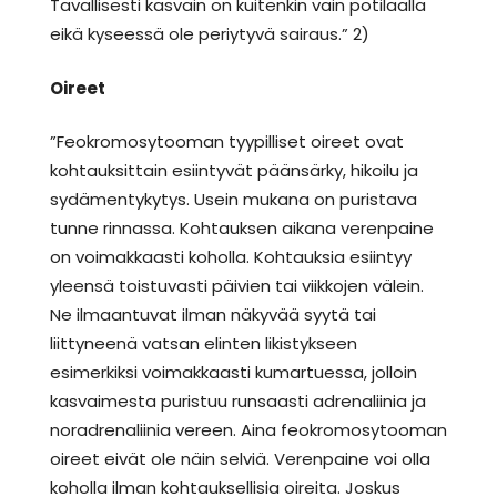
Tavallisesti kasvain on kuitenkin vain potilaalla
eikä kyseessä ole periytyvä sairaus.” 2)
Oireet
”Feokromosytooman tyypilliset oireet ovat
kohtauksittain esiintyvät päänsärky, hikoilu ja
sydämentykytys. Usein mukana on puristava
tunne rinnassa. Kohtauksen aikana verenpaine
on voimakkaasti koholla. Kohtauksia esiintyy
yleensä toistuvasti päivien tai viikkojen välein.
Ne ilmaantuvat ilman näkyvää syytä tai
liittyneenä vatsan elinten likistykseen
esimerkiksi voimakkaasti kumartuessa, jolloin
kasvaimesta puristuu runsaasti adrenaliinia ja
noradrenaliinia vereen. Aina feokromosytooman
oireet eivät ole näin selviä. Verenpaine voi olla
koholla ilman kohtauksellisia oireita. Joskus