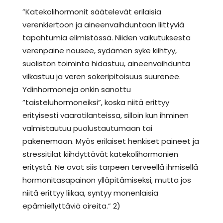
”Katekolihormonit säätelevät erilaisia
verenkiertoon ja aineenvaihduntaan liittyviä
tapahtumia elimistössä. Niiden vaikutuksesta
verenpaine nousee, sydämen syke kiihtyy,
suoliston toiminta hidastuu, aineenvaihdunta
vilkastuu ja veren sokeripitoisuus suurenee.
Ydinhormoneja onkin sanottu
”taisteluhormoneiksi”, koska niitä erittyy
erityisesti vaaratilanteissa, silloin kun ihminen
valmistautuu puolustautumaan tai
pakenemaan. Myös erilaiset henkiset paineet ja
stressitilat kiihdyttävät katekolihormonien
eritystä. Ne ovat siis tarpeen terveellä ihmisellä
hormonitasapainon ylläpitämiseksi, mutta jos
niitä erittyy liikaa, syntyy monenlaisia
epämiellyttäviä oireita.” 2)