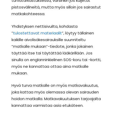
turvatarkastuksessa, varsinkin jos kuljetat
pistosvälineitä, mutta myös silloin jos sairastut
matkakohteessa.
Yhdistyksen nettisivuilta, kohdasta
”
tulostettavat materiaalit
”, löytyy tällainen
kaikille aivolisäkesairauksille suunniteltu
”matkalle mukaan”-tiedote, jonka jokainen
täyttää itse tai täytättää lääkärillään. Jos
sinulla on englanninkielinen SOS-koru tai -kortti,
myös ne kannattaa ottaa aina matkalle
mukaan.
Hyvä turva matkalle on myös matkavakuutus,
joka kattaa myös olemassa olevan sairauden
hoidon matkalla. Matkavakuutuksen tarjoajalta
kannattaa varmistaa asia etukäteen.