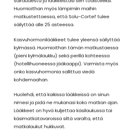
sairaudesta ja lääkkeistäsi sen todisteeksi.
Huomioithan myös lämpimiin maihin
matkustettaessa, että Solu-Cortef tulee
säilyttää alle 25 asteessa.
Kasvuhormonilääkkeet tulee yleensä säilyttää
kylmässä. Huomioithan tämän matkustaessa
(pieni kylmälaukku) sekä perillä kohteessa
(hotellihuoneessa jääkaappi). Varmista myös
onko kasvuhormonia sallittua viedä
kohdemaahan.
Huolehdi, että kaikissa lääkkeissä on sinun
nimesi ja pidä ne mukanasi koko matkan ajan.
Lääkkeet on hyvä kuljettaa käsilaukussa tai
käsimatkatavaroissa siltä varalta, että
matkalaukut hukkuvat.