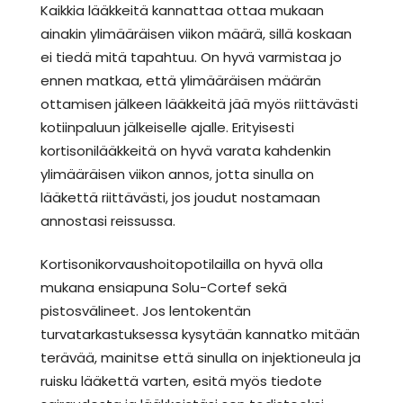
Kaikkia lääkkeitä kannattaa ottaa mukaan
ainakin ylimääräisen viikon määrä, sillä koskaan
ei tiedä mitä tapahtuu. On hyvä varmistaa jo
ennen matkaa, että ylimääräisen määrän
ottamisen jälkeen lääkkeitä jää myös riittävästi
kotiinpaluun jälkeiselle ajalle. Erityisesti
kortisonilääkkeitä on hyvä varata kahdenkin
ylimääräisen viikon annos, jotta sinulla on
lääkettä riittävästi, jos joudut nostamaan
annostasi reissussa.
Kortisonikorvaushoitopotilailla on hyvä olla
mukana ensiapuna Solu-Cortef sekä
pistosvälineet. Jos lentokentän
turvatarkastuksessa kysytään kannatko mitään
terävää, mainitse että sinulla on injektioneula ja
ruisku lääkettä varten, esitä myös tiedote