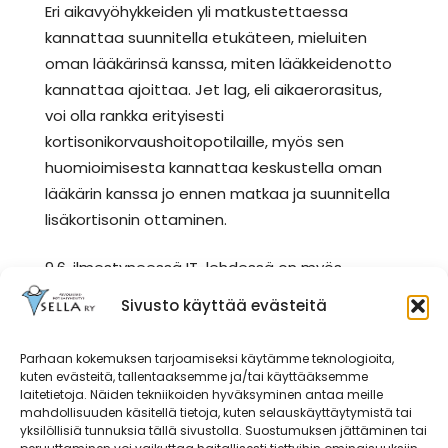
Eri aikavyöhykkeiden yli matkustettaessa
kannattaa suunnitella etukäteen, mieluiten
oman lääkärinsä kanssa, miten lääkkeidenotto
kannattaa ajoittaa. Jet lag, eli aikaerorasitus,
voi olla rankka erityisesti
kortisonikorvaushoitopotilaille, myös sen
huomioimisesta kannattaa keskustella oman
lääkärin kanssa jo ennen matkaa ja suunnitella
lisäkortisonin ottaminen.
9.6. ilmestyneessä IT-lehdessä on myös
aiheena matkailu.
Sivusto käyttää evästeitä
Parhaan kokemuksen tarjoamiseksi käytämme teknologioita,
kuten evästeitä, tallentaaksemme ja/tai käyttääksemme
Heräsikö kysymyksiä?
laitetietoja. Näiden tekniikoiden hyväksyminen antaa meille
mahdollisuuden käsitellä tietoja, kuten selauskäyttäytymistä tai
yksilöllisiä tunnuksia tällä sivustolla. Suostumuksen jättäminen tai
Kun kaipaat luotettavaa kuuntelijaa