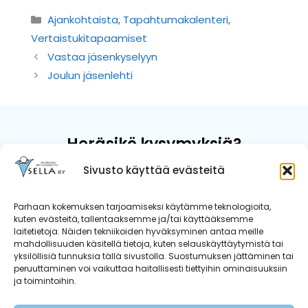
Kategoriat
Ajankohtaista
,
Tapahtumakalenteri
,
Vertaistukitapaamiset
Vastaa jäsenkyselyyn
Joulun jäsenlehti
Heräsikö kysymyksiä?
Sivusto käyttää evästeitä
Kun kaipaat luotettavaa kuuntelijaa
sairauteen liittyvissä asioissa tai
Parhaan kokemuksen tarjoamiseksi käytämme teknologioita,
ohjausta tiedon etsimiseen, me
kuten evästeitä, tallentaaksemme ja/tai käyttääksemme
autamme.
laitetietoja. Näiden tekniikoiden hyväksyminen antaa meille
mahdollisuuden käsitellä tietoja, kuten selauskäyttäytymistä tai
yksilöllisiä tunnuksia tällä sivustolla. Suostumuksen jättäminen tai
Ota yhteyttä
peruuttaminen voi vaikuttaa haitallisesti tiettyihin ominaisuuksiin
ja toimintoihin.