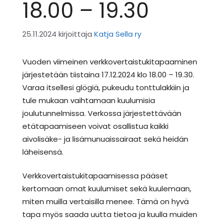
18.00 – 19.30
25.11.2024
kirjoittaja
Katja Sella ry
Vuoden viimeinen verkkovertaistukitapaaminen
järjestetään tiistaina 17.12.2024 klo 18.00 – 19.30.
Varaa itsellesi glögiä, pukeudu tonttulakkiin ja
tule mukaan vaihtamaan kuulumisia
joulutunnelmissa. Verkossa järjestettävään
etätapaamiseen voivat osallistua kaikki
aivolisäke- ja lisämunuaissairaat sekä heidän
läheisensä.
Verkkovertaistukitapaamisessa pääset
kertomaan omat kuulumiset sekä kuulemaan,
miten muilla vertaisilla menee. Tämä on hyvä
tapa myös saada uutta tietoa ja kuulla muiden