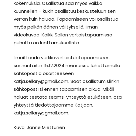
kokemuksia. Osallistua saa myös vaikka
kuunnellen – kukin osallistuu keskusteluun sen
verran kuin haluaa. Tapaamiseen voi osallistua
myös pelkän äänen välityksellä, ilman
videokuvaa. Kaikki Sellan vertaistapaamissa
puhuttu on luottamuksellista.
Ilmoittaudu verkkovertaistukitapaamiseen
sunnuntaihin 15.12.2024 mennessä lähettämällä
sähköpostia osoitteeseen
katja.sellary@gmail.com. Saat osallistumislinkin
sähköpostiisi ennen tapaamisen alkua. Mikäli
haluat testata teams-yhteyttä etukäteen, ota
yhteyttä tiedottajaamme Katjaan,
katja.sellary@gmail.com.
Kuva: Janne Miettunen