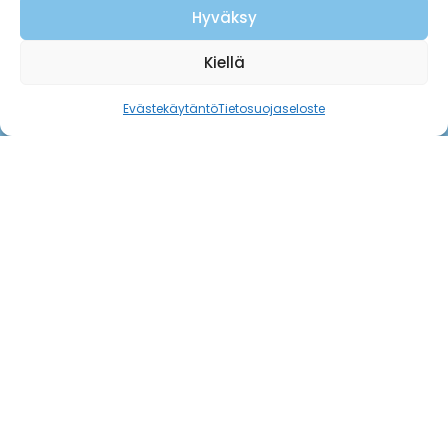
Hyväksy
Kiellä
Evästekäytäntö
Tietosuojaseloste
Yhteystiedot
sellayhdistys@gmail.com
Ota yhteyttä
Seuraa meitä
Facebook
YouTube