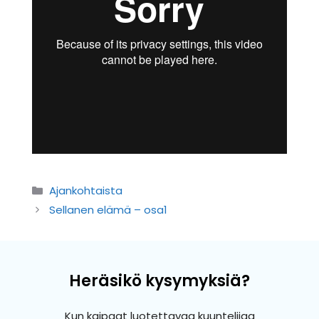
Kategoriat
Ajankohtaista
Sellanen elämä – osa1
Heräsikö kysymyksiä?
Kun kaipaat luotettavaa kuuntelijaa