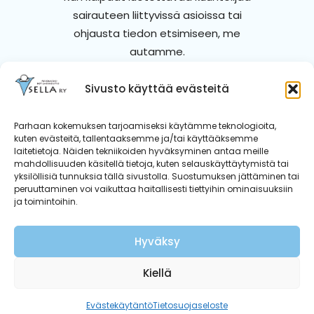
sairauteen liittyvissä asioissa tai
ohjausta tiedon etsimiseen, me
autamme.
Sivusto käyttää evästeitä
Ota yhteyttä
Parhaan kokemuksen tarjoamiseksi käytämme teknologioita,
kuten evästeitä, tallentaaksemme ja/tai käyttääksemme
laitetietoja. Näiden tekniikoiden hyväksyminen antaa meille
mahdollisuuden käsitellä tietoja, kuten selauskäyttäytymistä tai
yksilöllisiä tunnuksia tällä sivustolla. Suostumuksen jättäminen tai
peruuttaminen voi vaikuttaa haitallisesti tiettyihin ominaisuuksiin
ja toimintoihin.
Hyväksy
Kiellä
Evästekäytäntö
Tietosuojaseloste
Yhteystiedot