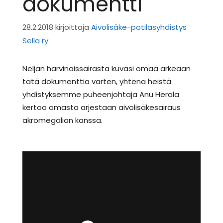
dokumentti
28.2.2018
kirjoittaja
Aivolisäke-potilasyhdistys
Sella ry
Neljän harvinaissairasta kuvasi omaa arkeaan
tätä dokumenttia varten, yhtenä heistä
yhdistyksemme puheenjohtaja Anu Herala
kertoo omasta arjestaan aivolisäkesairaus
akromegalian kanssa.