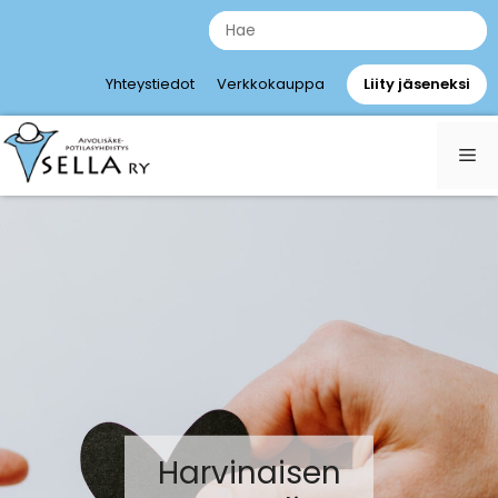
Siirry
Etsi
sisältöön
Yhteystiedot
Verkkokauppa
Liity jäseneksi
Va
Harvinaisen