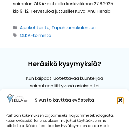
sairaalan OLKA-pisteellä keskiviikkona 27.8.2025
klo 9-12. Tervetuloa juttusille! Kuva: Anu Herala
Kategoriat
Ajankohtaista
,
Tapahtumakalenteri
Avainsanat
OLKA-toiminta
Heräsikö kysymyksiä?
Kun kaipaat luotettavaa kuuntelijaa
sairauteen liittyvissä asioissa tai
ohjausta tiedon etsimiseen, me
Sivusto käyttää evästeitä
autamme.
Parhaan kokemuksen tarjoamiseksi käytämme teknologioita,
Ota yhteyttä
kuten evästeitä, tallentaaksemme ja/tai käyttääksemme
laitetietoja. Näiden tekniikoiden hyväksyminen antaa meille