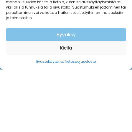
mahdollisuuden käsitellä tietoja, kuten selauskäyttäytymistä tai
yksilöllisiä tunnuksia tällä sivustolla. Suostumuksen jättäminen tai
peruuttaminen voi vaikuttaa haitallisesti tiettyihin ominaisuuksiin
ja toimintoihin.
Hyväksy
Kiellä
Evästekäytäntö
Tietosuojaseloste
Yhteystiedot
sellayhdistys@gmail.com
Ota yhteyttä
Seuraa meitä