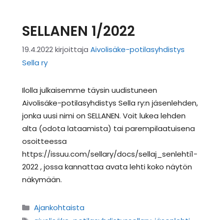
SELLANEN 1/2022
19.4.2022
kirjoittaja
Aivolisäke-potilasyhdistys
Sella ry
Ilolla julkaisemme täysin uudistuneen
Aivolisäke-potilasyhdistys Sella ry:n jäsenlehden,
jonka uusi nimi on SELLANEN. Voit lukea lehden
alta (odota lataamista) tai parempilaatuisena
osoitteessa
https://issuu.com/sellary/docs/sellaj_senlehti1-
2022 , jossa kannattaa avata lehti koko näytön
näkymään.
Kategoriat
Ajankohtaista
Avainsanat