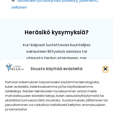
aivolisäke-potilasyhdistyssellary
,
jäsenlehti
,
sellanen
Heräsikö kysymyksiä?
Kun kaipaat luotettavaa kuuntelijaa
sairauteen liittyvissä asioissa tai
ohjausta tiedon etsimiseen, me
autamme.
Sivusto käyttää evästeitä
Ota yhteyttä
Parhaan kokemuksen tarjoamiseksi käytämme teknologioita,
kuten evästeitä, tallentaaksemme ja/tai käyttääksemme
laitetietoja. Näiden tekniikoiden hyväksyminen antaa meille
mahdollisuuden käsitellä tietoja, kuten selauskäyttäytymistä tai
yksilöllisiä tunnuksia tällä sivustolla. Suostumuksen jättäminen tai
peruuttaminen voi vaikuttaa haitallisesti tiettyihin ominaisuuksiin
ja toimintoihin.