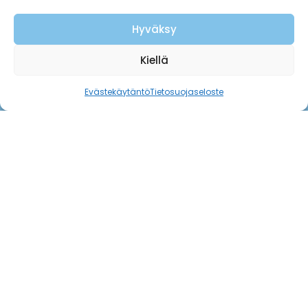
Hyväksy
Kiellä
Evästekäytäntö
Tietosuojaseloste
Yhteystiedot
sellayhdistys@gmail.com
Ota yhteyttä
Seuraa meitä
Facebook
YouTube
Tietosuojaseloste