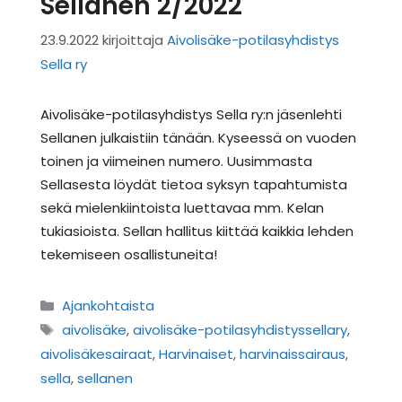
Sellanen 2/2022
23.9.2022
kirjoittaja
Aivolisäke-potilasyhdistys
Sella ry
Aivolisäke-potilasyhdistys Sella ry:n jäsenlehti
Sellanen julkaistiin tänään. Kyseessä on vuoden
toinen ja viimeinen numero. Uusimmasta
Sellasesta löydät tietoa syksyn tapahtumista
sekä mielenkiintoista luettavaa mm. Kelan
tukiasioista. Sellan hallitus kiittää kaikkia lehden
tekemiseen osallistuneita!
Kategoriat
Ajankohtaista
Avainsanat
aivolisäke
,
aivolisäke-potilasyhdistyssellary
,
aivolisäkesairaat
,
Harvinaiset
,
harvinaissairaus
,
sella
,
sellanen