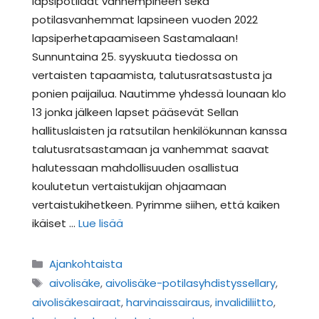
lapsipotilaat vanhempineen sekä
potilasvanhemmat lapsineen vuoden 2022
lapsiperhetapaamiseen Sastamalaan!
Sunnuntaina 25. syyskuuta tiedossa on
vertaisten tapaamista, talutusratsastusta ja
ponien paijailua. Nautimme yhdessä lounaan klo
13 jonka jälkeen lapset pääsevät Sellan
hallituslaisten ja ratsutilan henkilökunnan kanssa
talutusratsastamaan ja vanhemmat saavat
halutessaan mahdollisuuden osallistua
koulutetun vertaistukijan ohjaamaan
vertaistukihetkeen. Pyrimme siihen, että kaiken
ikäiset …
Lue lisää
Kategoriat
Ajankohtaista
Avainsanat
aivolisäke
,
aivolisäke-potilasyhdistyssellary
,
aivolisäkesairaat
,
harvinaissairaus
,
invalidiliitto
,