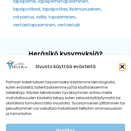
lapsiperhe
,
lapsiperhetapaaminen
,
lapsipotilaat
,
lapsipotilas
,
lisämunuainen
,
ratsastus
,
sella
,
tapaaminen
,
vertaistapaaminen
,
vertaistuki
Heräsikö kysymyksiä?
Sivusto käyttää evästeitä
Kun kaipaat luotettavaa kuuntelijaa
sairauteen liittyvissä asioissa tai
Parhaan kokemuksen tarjoamiseksi käytämme teknologioita,
ohjausta tiedon etsimiseen, me
kuten evästeitä, tallentaaksemme ja/tai käyttääksemme
autamme.
laitetietoja. Näiden tekniikoiden hyväksyminen antaa meille
mahdollisuuden käsitellä tietoja, kuten selauskäyttäytymistä tai
yksilöllisiä tunnuksia tällä sivustolla. Suostumuksen jättäminen tai
Ota yhteyttä
peruuttaminen voi vaikuttaa haitallisesti tiettyihin ominaisuuksiin
ja toimintoihin.
Hyväksy