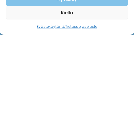
Kiellä
Evästekäytäntö
Tietosuojaseloste
Yhteystiedot
sellayhdistys@gmail.com
Ota yhteyttä
Seuraa meitä
Facebook
YouTube