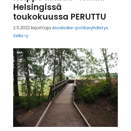
Helsingissä
toukokuussa PERUTTU
2.5.2022
kirjoittaja
Aivolisäke-potilasyhdistys
Sella ry