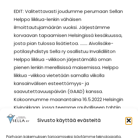
EDIT: Valitettavasti joudumme perumaan Sellan
Helppo liikkua-lenkin vähäisen
ilmoittautujamäärän vuoksi. Järjestämme
korvaavan tapaamisen Helsingissä kesäkuussa,
josta pian tulossa lisätietoa. …….. Aivolisäke-
potilasyhdistys Sella ry osallistuu Invalidiliiton
Helppo liikkua -viikkoon järjestämällä oman
pienen lenkin merellisissä maisemissa. Helppo
liikkua -viikkoa vietetään samalla viikolla
kansainvälisen esteettömyys- ja
saavutettavuuspäivän (GAAD) kanssa.
Kokoonnumme maanantaina 16.5.2022 Helsingin
Kivinokkaan, jossa teemme rauhalliseen tahtiin
…
Lue lisää
Sivusto käyttää evästeitä
Kategoriat
Ajankohtaista
Parhaan kokemuksen tarjoamiseksi käytämme teknologioita,