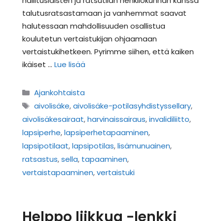
hallituslaisten ja ratsutilan henkilökunnan kanssa
talutusratsastamaan ja vanhemmat saavat
halutessaan mahdollisuuden osallistua
koulutetun vertaistukijan ohjaamaan
vertaistukihetkeen. Pyrimme siihen, että kaiken
ikäiset …
Lue lisää
Kategoriat
Ajankohtaista
Avainsanat
aivolisäke
,
aivolisäke-potilasyhdistyssellary
,
aivolisäkesairaat
,
harvinaissairaus
,
invalidiliitto
,
lapsiperhe
,
lapsiperhetapaaminen
,
lapsipotilaat
,
lapsipotilas
,
lisämunuainen
,
ratsastus
,
sella
,
tapaaminen
,
vertaistapaaminen
,
vertaistuki
Helppo liikkua -lenkki