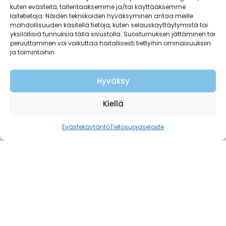
Avainsanat
aivolisäke-potilasyhdistyssellary
,
esteetön
,
kuten evästeitä, tallentaaksemme ja/tai käyttääksemme
laitetietoja. Näiden tekniikoiden hyväksyminen antaa meille
helppoliikkua
,
invalidiliitto
,
tapaaminen
,
mahdollisuuden käsitellä tietoja, kuten selauskäyttäytymistä tai
vertaistapaaminen
yksilöllisiä tunnuksia tällä sivustolla. Suostumuksen jättäminen tai
peruuttaminen voi vaikuttaa haitallisesti tiettyihin ominaisuuksiin
ja toimintoihin.
Heräsikö kysymyksiä?
Hyväksy
Kiellä
Kun kaipaat luotettavaa kuuntelijaa
sairauteen liittyvissä asioissa tai
Evästekäytäntö
Tietosuojaseloste
ohjausta tiedon etsimiseen, me
autamme.
Ota yhteyttä